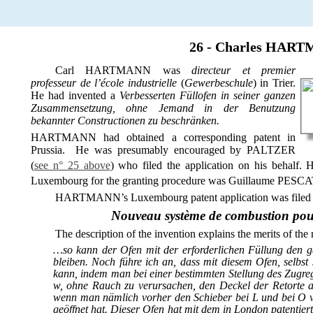
26 - Charles HAR
Carl HARTMANN was
directeur et premier
professeur de l’école industrielle
(
Gewerbeschule
)
in Trier.
He had invented a
Verbesserten Füllofen in seiner ganzen
Zusammensetzung, ohne Jemand in der Benutzung
bekannter Constructionen zu beschränken.
HARTMANN had obtained a corresponding patent in
Prussia. He was presumably encouraged by PALTZER
(
see n° 25 above
) who filed the application on his behalf
Luxembourg for the granting procedure was Guillaume PES
HARTMANN’s Luxembourg patent application was filed on 
Nouveau système de combustion pour
The description of the invention explains the merits of the
…so kann der Ofen mit der erforderlichen Füllung den g
bleiben. Noch führe ich an, dass mit diesem Ofen, selbst 
kann, indem man bei einer bestimmten Stellung des Zugreg
w, ohne Rauch zu verursachen, den Deckel der Retorte 
wenn man nämlich vorher den Schieber bei L und bei O v
geöffnet hat. Dieser Ofen hat mit dem in London patentier