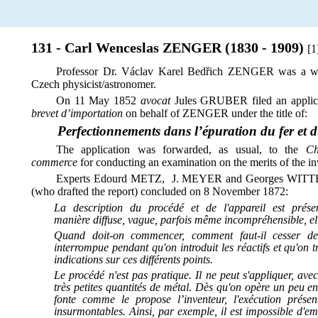
131 - Carl Wenceslas ZENGER (1830 - 1909)
[1
Professor Dr. Václav Karel Bedřich ZENGER was a 
Czech physicist/astronomer.
On 11 May 1852
avocat
Jules GRUBER filed an applica
brevet d’importation
on behalf of ZENGER under the title of:
Perfectionnements dans l’épuration du fer et d
The application was forwarded, as usual, to the
Ch
commerce
for conducting an examination on the merits of the in
Experts Edourd METZ, J. MEYER and Georges WI
(who drafted the report) concluded on 8 November 1872:
La description du procédé et de l'appareil est prése
manière diffuse, vague, parfois même incompréhensible, ell
Quand doit-on commencer, comment faut-il cesser de so
interrompue pendant qu'on introduit les réactifs et qu'on t
indications sur ces différents points.
Le procédé n'est pas pratique. Il ne peut s'appliquer, av
très petites quantités de métal. Dès qu'on opère un peu e
fonte comme le propose l’inventeur, l'exécution présen
insurmontables. Ainsi, par exemple, il est impossible d'e