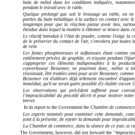
bain de métal dans les conditions indiquées, notamment
pendant le travail avec le rable.
Quelque prolongé que soit le brassage au rable, on ne
parties du bain métallique à la surface en contact avec le 
longtemps pour que la réaction puisse avoir lieu, surtout
étendue dans lequel la matière à éliminer se trouve dans ce
Le réactif introduit à l’état de poudre, comme l'exige la c
de le préserver du contact de l'air, s’envolera par toutes 
de vent.
Les fontes phosphoreuses et sulfureuses étant comme o
entièrement privées de graphite, et n'ayant pendant l'ép
s'approprier ces éléments indispensables à la product
convertisseur Bessemer, ne pourront donc, même si le
réussissait, être traitées ainsi pour acier Bessemer, comme 
Bessemer est d'ailleurs déjà tellement encombré d'appare
immédiat, qu'il ne serait guère possible d'y établir encore
Les observations qui précèdent suffiront pour con
l’impracticabilité du procédé décrit et pour motiver notr
brevet.
In its report to the Government the
Chambre de commerce
Les experts nommés pour examiner cette demande, conclu
joint à la présente, de rejeter la demande pour impraticabi
La Chambre de commerce, dans la séance de ce jour, se
ra
The Government, however, did not forward the “
impractica