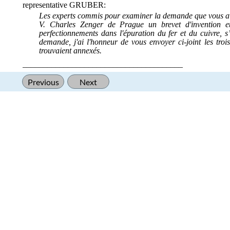
representative GRUBER:
Les experts commis pour examiner la demande que vous avez
V. Charles Zenger de Prague un brevet d'invention e
perfectionnements dans l'épuration du fer et du cuivre, s
demande, j'ai l'honneur de vous envoyer ci-joint les troi
trouvaient annexés.
_______________________________________
[1]
Monthly Notices of the Royal Astronomical Society, Vol. 6
Previous
Next